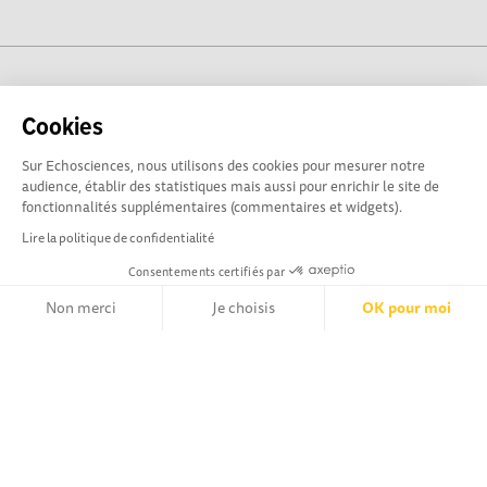
cogito-normandie.fr est propulsé par
Cookies
Sur Echosciences, nous utilisons des cookies pour mesurer notre
audience, établir des statistiques mais aussi pour enrichir le site de
fonctionnalités supplémentaires (commentaires et widgets).
Lire la politique de confidentialité
Consentements certifiés par
Non merci
Je choisis
OK pour moi
cogito-normandie.fr est le portail des cultures scientifique et
technique et du dialogue science-société en Normandie.
Axeptio consent
Plateforme de Gestion du Consentement : Personnalisez vos Opt
cogito-normandie.fr est membre du réseau Echosciences
France animé par l'Amcsti.
Notre plateforme vous permet d'adapter et de gérer vos paramètr
Mentions légales
|
Politique de confidentialité
|
CGU
|
Ligne éditoriale