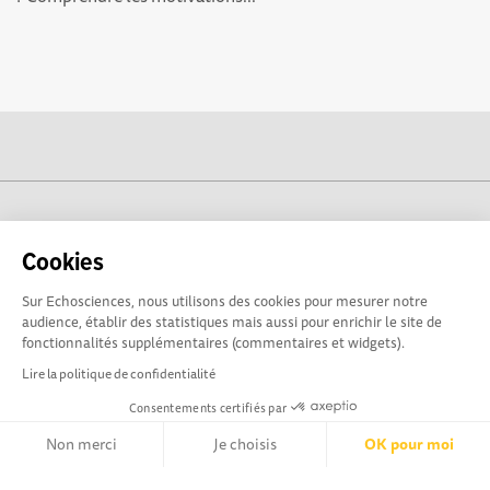
cogito-normandie.fr est propulsé par
Cookies
Sur Echosciences, nous utilisons des cookies pour mesurer notre
audience, établir des statistiques mais aussi pour enrichir le site de
fonctionnalités supplémentaires (commentaires et widgets).
Lire la politique de confidentialité
Consentements certifiés par
Non merci
Je choisis
OK pour moi
cogito-normandie.fr est le portail des cultures scientifique et
technique et du dialogue science-société en Normandie.
Axeptio consent