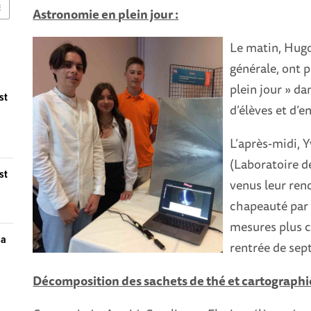
E
Astronomie en plein jour :
Le matin, Hugo
générale, ont 
plein jour » d
st
d’élèves et d’e
L’après-midi, 
(Laboratoire d
st
venus leur rend
chapeauté par 
mesures plus co
la
rentrée de sep
Décomposition
des sachets de thé et cartograph