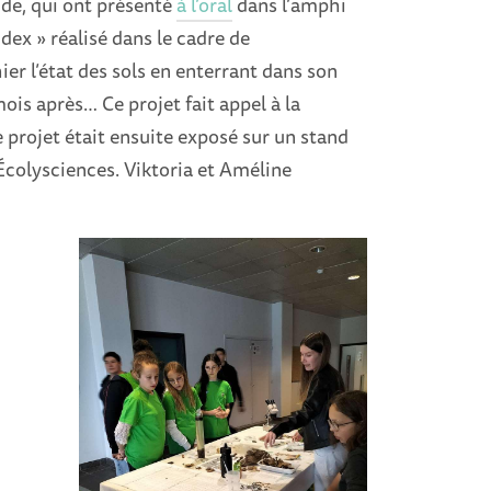
 2de, qui ont présenté
à l’oral
dans l’amphi
ndex » réalisé dans le cadre de
er l’état des sols en enterrant dans son
ois après… Ce projet fait appel à la
e projet était ensuite exposé sur un stand
 Écolysciences. Viktoria et Améline