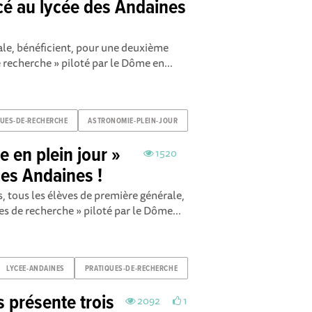
ncé au lycée des Andaines
ale, bénéficient, pour une deuxième
e recherche » piloté par le Dôme en...
QUES-DE-RECHERCHE
ASTRONOMIE-PLEIN-JOUR
e en plein jour »
1520
des Andaines !
, tous les élèves de première générale,
ues de recherche » piloté par le Dôme...
LYCEE-ANDAINES
PRATIQUES-DE-RECHERCHE
 présente trois
2092
1