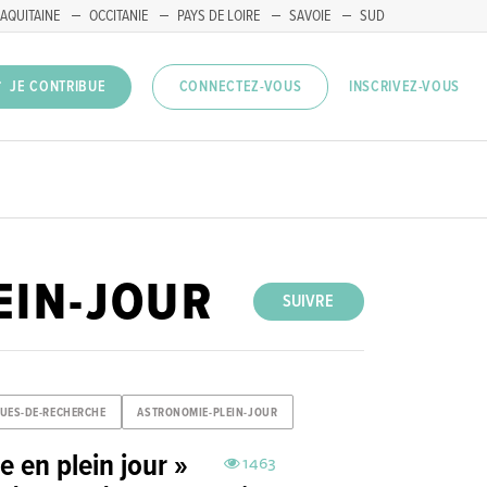
AQUITAINE
OCCITANIE
PAYS DE LOIRE
SAVOIE
SUD
INSCRIVEZ-VOUS
JE CONTRIBUE
CONNECTEZ-VOUS
EIN-JOUR
SUIVRE
QUES-DE-RECHERCHE
ASTRONOMIE-PLEIN-JOUR
e en plein jour »
1463