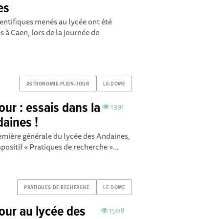
es
ientifiques menés au lycée ont été
s à Caen, lors de la journée de
ASTRONOMIE-PLEIN-JOUR
LE-DOME
our : essais dans la
1391
daines !
remière générale du lycée des Andaines,
positif « Pratiques de recherche »...
PRATIQUES-DE-RECHERCHE
LE-DOME
our au lycée des
1508