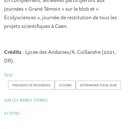
En complément, les élèves participeront aux
journées « Grand Témoin » sur le blob et «
Ecolysciences », journée de restitution de tous les
projets scientifiques à Caen.
Crédits
: Lycée des Andaines/A. Cuillandre (2021,
DR).
TAGS :
PRATIQUES-DE-RECHERCHE
LE-DOME
ASTRONOMIE-PLEIN-JOUR
SUR LES MÊMES THÈMES
ACTIONS :