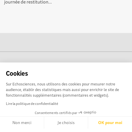
journée de restitution...
cogito-normandie.fr est propulsé par
Cookies
Sur Echosciences, nous utilisons des cookies pour mesurer notre
audience, établir des statistiques mais aussi pour enrichir le site de
fonctionnalités supplémentaires (commentaires et widgets).
Lire la politique de confidentialité
Consentements certifiés par
Non merci
Je choisis
OK pour moi
cogito-normandie.fr est le portail des cultures scientifique et
technique et du dialogue science-société en Normandie.