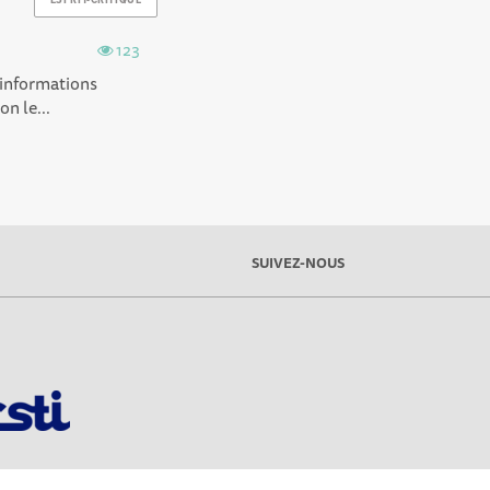
ESPRIT-CRITIQUE
123
s informations
n le...
SUIVEZ-NOUS
réglementations. Personnalisez vos préférences pour contrôler la