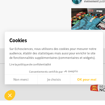
événement
publ
Cookies
Sur Echosciences, nous utilisons des cookies pour mesurer notre
audience, établir des statistiques mais aussi pour enrichir le site
de fonctionnalités supplémentaires (commentaires et widgets).
Lire la politique de confidentialité
Consentements certifiés par
Non merci
Je choisis
OK pour moi
Axeptio consent
Plateforme de Gestion du Consentement : Personnalisez vos 
Notre plateforme vous permet d'adapter et de gérer vos paramè