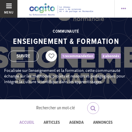
MENU
COMMUNAUTÉ
ENSEIGNEMENT & FORMATION
1 recommandation
2 abonnés
Focalisée sur l’enseignement et la formation, cette communauté
échange sur les méthodes, projets et ressources pédagogiques pour
intégrer la culture scientifique dans les apprentissages.
ACCUEIL
ARTICLES
AGENDA
ANNONCES