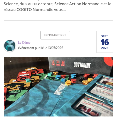
Science, du 2 au 12 octobre, Science Action Normandie et le
réseau COGITO Normandie vous...
ESPRIT-CRITIQUE
SEPT.
16
Le Dôme
événement
publié le
13/07/2026
2026