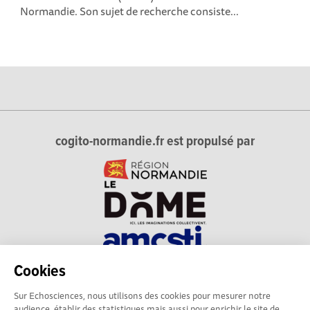
Normandie. Son sujet de recherche consiste...
cogito-normandie.fr est propulsé par
Cookies
cogito-normandie.fr est le portail des cultures scientifique et
Sur Echosciences, nous utilisons des cookies pour mesurer notre
technique et du dialogue science-société en Normandie.
audience, établir des statistiques mais aussi pour enrichir le site de