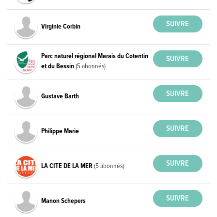
Virginie Corbin
Parc naturel régional Marais du Cotentin
et du Bessin
(5 abonnés)
Gustave Barth
Philippe Marie
LA CITE DE LA MER
(5 abonnés)
Manon Schepers