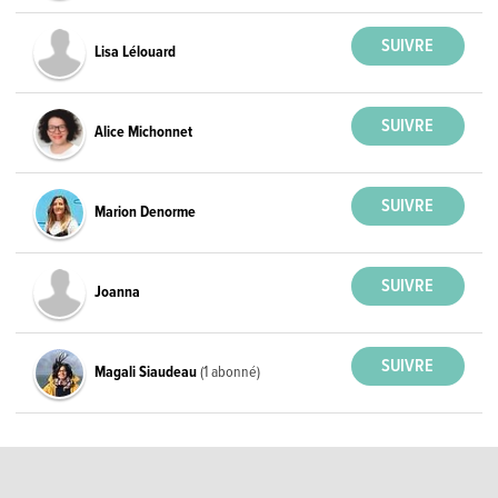
Lisa Lélouard
Alice Michonnet
Marion Denorme
Joanna
Magali Siaudeau
(1 abonné)