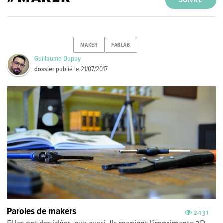
SUIVRE
MAKER
FABLAB
Guillaume Dupuy
dossier
publié le
21/07/2017
Paroles de makers
2431
Elles ont des idées, eux aussi. Ils manient l'imprimante 3D