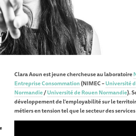
Clara Aoun est jeune chercheuse au laboratoire
Entreprise Consommation
(NIMEC –
Université 
Normandie
/
Université de Rouen Normandie
). 
développement de l’employabilité sur le territoire
métiers en tension tel que le secteur des services
de