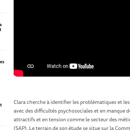
a
t
des
Clara cherche à identifier les problématiques et le
t
avec des difficultés psychosociales et en manque d
attractifs et en tension comme le secteur des métier
(SAP). Le terrain de son étude se situe sur la C