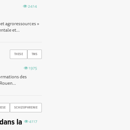
2414
et agroressources »
tale et...
THESE
TMS
1975
ormations des
 Rouen...
HESE
SCHIZOPHRENIE
dans la
4117