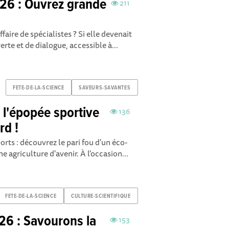
26 : Ouvrez grande
211
ffaire de spécialistes ? Si elle devenait
te et de dialogue, accessible à...
FETE-DE-LA-SCIENCE
SAVEURS-SAVANTES
, l'épopée sportive
136
rd !
orts : découvrez le pari fou d'un éco-
e agriculture d'avenir. À l'occasion...
FETE-DE-LA-SCIENCE
CULTURE-SCIENTIFIQUE
26 : Savourons la
153