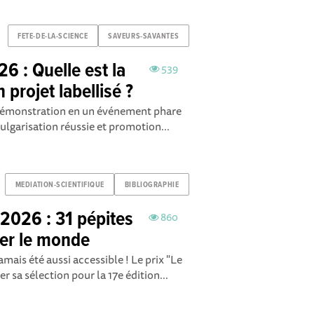
FETE-DE-LA-SCIENCE
SAVEURS-SAVANTES
6 : Quelle est la
539
projet labellisé ?
démonstration en un événement phare
vulgarisation réussie et promotion...
MEDIATION-SCIENTIFIQUE
BIBLIOGRAPHIE
 2026 : 31 pépites
860
orer le monde
jamais été aussi accessible ! Le prix "Le
r sa sélection pour la 17e édition...