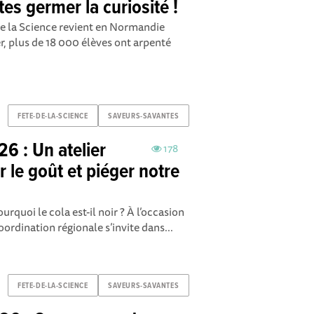
tes germer la curiosité !
de la Science revient en Normandie
r, plus de 18 000 élèves ont arpenté
FETE-DE-LA-SCIENCE
SAVEURS-SAVANTES
26 : Un atelier
178
r le goût et piéger notre
urquoi le cola est-il noir ? À l’occasion
oordination régionale s’invite dans...
FETE-DE-LA-SCIENCE
SAVEURS-SAVANTES