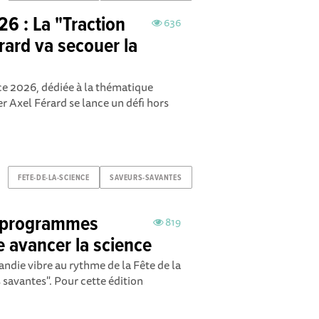
26 : La "Traction
636
érard va secouer la
nce 2026, dédiée à la thématique
er Axel Férard se lance un défi hors
FETE-DE-LA-SCIENCE
SAVEURS-SAVANTES
8 programmes
819
re avancer la science
ndie vibre au rythme de la Fête de la
 savantes". Pour cette édition