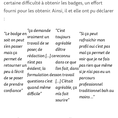
certaine difficulté à obtenir les badges, un effort
fourni pour les obtenir. Ainsi, il et elle ont pu déclarer
:
“ça demande
“
C’est
“Le badge en
“Si ça peut
vraiment un
toujours
soit on peut
rafraichir mon
travail de se
agréable
s’en passer
profil oui c’est pas
poser, de
d’être
mais ça
mal
ça permet de
rédaction [...] ce
reconnu
permet de
voir que je ne fais
n’est pas
dans ce que
retourner un
pas rien que même
évident, la
l’on fait
, dans
peu à l’écrit
si je n’ai pas eu un
formulation des
son travail
de se poser
parcours
questions
c’est
[...] C’était
de prendre
professionnel
quand même
agréable, ça
confiance
”
traditionnel
bah au
difficile
”
m’a fait
moins …"
sourire”