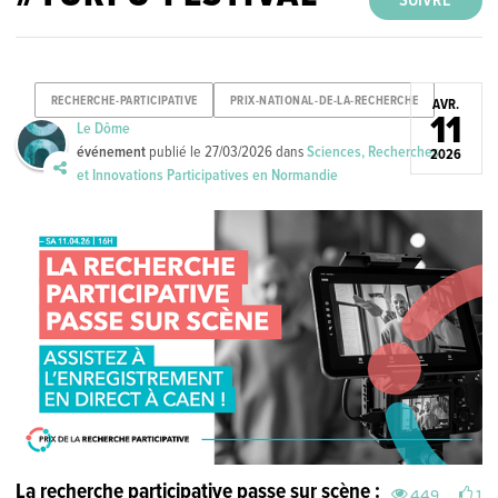
SUIVRE
RECHERCHE-PARTICIPATIVE
PRIX-NATIONAL-DE-LA-RECHERCHE
AVR.
11
Le Dôme
événement
publié le
27/03/2026
dans
Sciences, Recherches
2026
et Innovations Participatives en Normandie
La recherche participative passe sur scène :
449
1