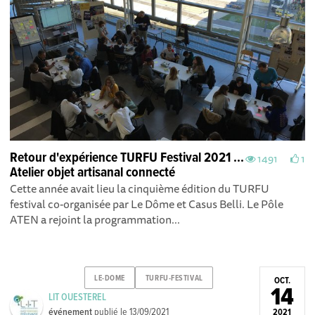
Retour d'expérience TURFU Festival 2021 ...
1491
1
Atelier objet artisanal connecté
Cette année avait lieu la cinquième édition du TURFU
festival co-organisée par Le Dôme et Casus Belli . Le Pôle
ATEN a rejoint la programmation...
LE-DOME
TURFU-FESTIVAL
OCT.
14
LIT OUESTEREL
événement
publié le
13/09/2021
2021