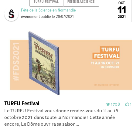
TURFU-FESTIVAL
FETEDELASCIENCE
OCT.
11
Fête de la Science en Normandie
événement
publié le
29/07/2021
2021
TURFU Festival
1708
1
Le TURFU Festival vous donne rendez-vous du 11 au 16
octobre 2021 dans toute la Normandie ! Cette année
encore, Le Dôme ouvrira sa saison...