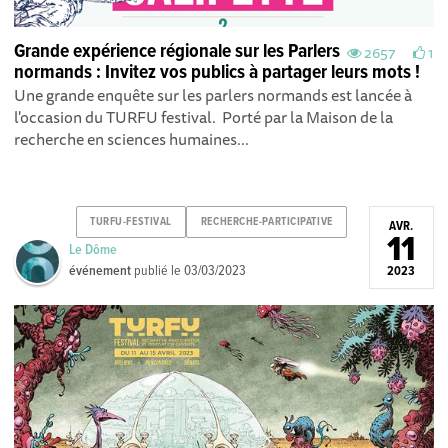
Grande expérience régionale sur les Parlers
2657
1
normands : Invitez vos publics à partager leurs mots !
Une grande enquête sur les parlers normands est lancée à
l'occasion du TURFU festival. Porté par la Maison de la
recherche en sciences humaines...
TURFU-FESTIVAL
RECHERCHE-PARTICIPATIVE
AVR.
11
Le Dôme
événement
publié le
03/03/2023
2023