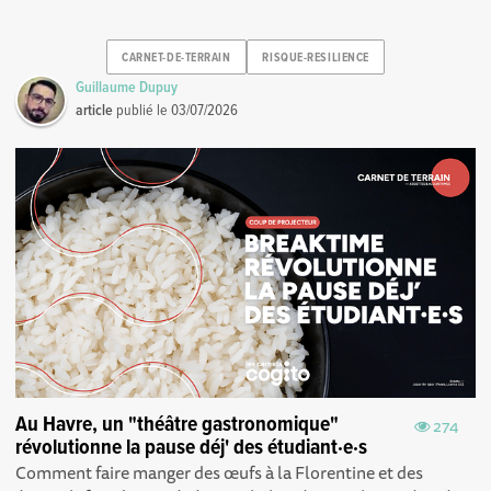
CARNET-DE-TERRAIN
RISQUE-RESILIENCE
Guillaume Dupuy
article
publié le
03/07/2026
Au Havre, un "théâtre gastronomique"
274
révolutionne la pause déj' des étudiant·e·s
Comment faire manger des œufs à la Florentine et des