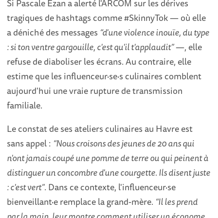
Si Pascale Ezan a alerté l'ARCOM sur les dérives
tragiques de hashtags comme #SkinnyTok — où elle
a déniché des messages
“d'une violence inouïe, du type
: si ton ventre gargouille, c'est qu'il t'applaudit”
—, elle
refuse de diaboliser les écrans. Au contraire, elle
estime que les influenceur·se·s culinaires comblent
aujourd'hui une vraie rupture de transmission
familiale.
Le constat de ses ateliers culinaires au Havre est
sans appel :
“Nous croisons des jeunes de 20 ans qui
n'ont jamais coupé une pomme de terre ou qui peinent à
distinguer un concombre d'une courgette. Ils disent juste
: c'est vert”
. Dans ce contexte, l'influenceur·se
bienveillant·e remplace la grand-mère.
“Il les prend
par la main, leur montre comment utiliser un économe,