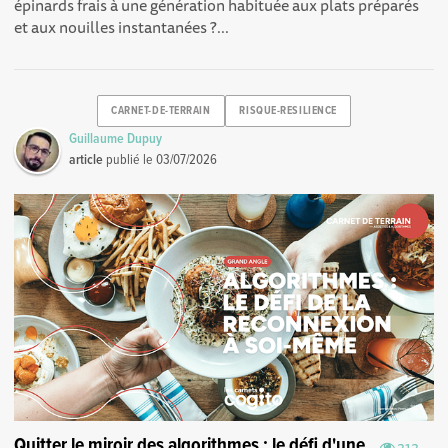
épinards frais à une génération habituée aux plats préparés
et aux nouilles instantanées ?...
CARNET-DE-TERRAIN
RISQUE-RESILIENCE
Guillaume Dupuy
article
publié le
03/07/2026
Quitter le miroir des algorithmes : le défi d'une
212