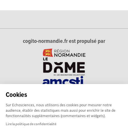
cogito-normandie.fr est propulsé par
Cookies
cogito-normandie.fr est le portail des cultures scientifique et
Sur Echosciences, nous utilisons des cookies pour mesurer notre
technique et du dialogue science-société en Normandie.
audience, établir des statistiques mais aussi pour enrichir le site de
cogito-normandie.fr est membre du réseau Echosciences
fonctionnalités supplémentaires (commentaires et widgets).
France animé par l'Amcsti.
Lire la politique de confidentialité